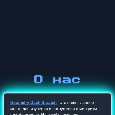
О нас
Geometry Dash Scratch
- это ваше главное
место для изучения и погружения в мир ритм-
платформеров. Наш сайт посвящен